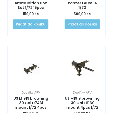
Ammunition Box
Panzer I Ausf. A
Set 1/72 15pcs
1/72
159,00
Kč
599,00
Kč
Přidat do košíku
Přidat do košíku
Doplňky AFV
Doplňky AFV
US M1919 browning
US M1919 browning
.30 Cal D7431
.30 Cal E6160
mount 1/72 4pcs
mount 4pcs 1/72