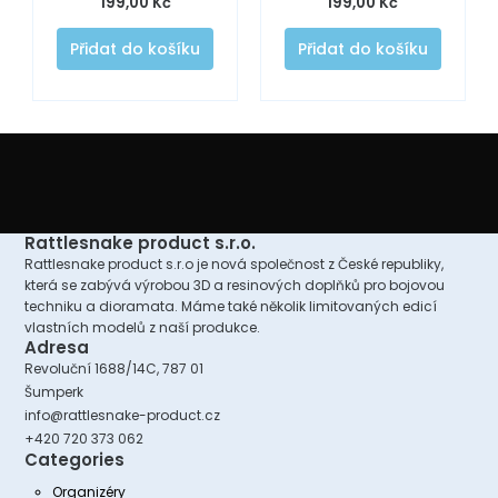
199,00
Kč
199,00
Kč
Přidat do košíku
Přidat do košíku
Rattlesnake product s.r.o.
Rattlesnake product s.r.o je nová společnost z České republiky,
která se zabývá výrobou 3D a resinových doplňků pro bojovou
techniku a dioramata. Máme také několik limitovaných edicí
vlastních modelů z naší produkce.
Adresa
Revoluční 1688/14C, 787 01
Šumperk
info@rattlesnake-product.cz
+420 720 373 062
Categories
Organizéry