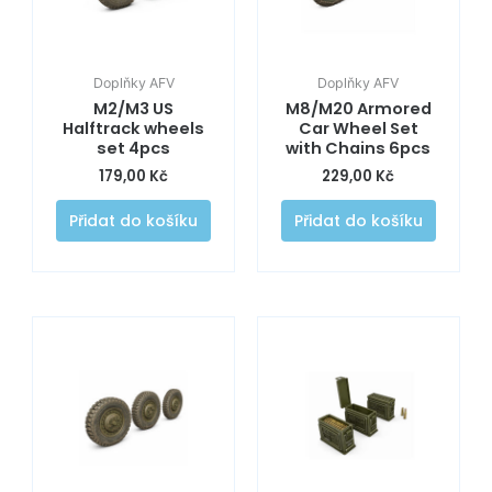
Doplňky AFV
Doplňky AFV
M2/M3 US
M8/M20 Armored
Halftrack wheels
Car Wheel Set
set 4pcs
with Chains 6pcs
179,00
Kč
229,00
Kč
Přidat do košíku
Přidat do košíku