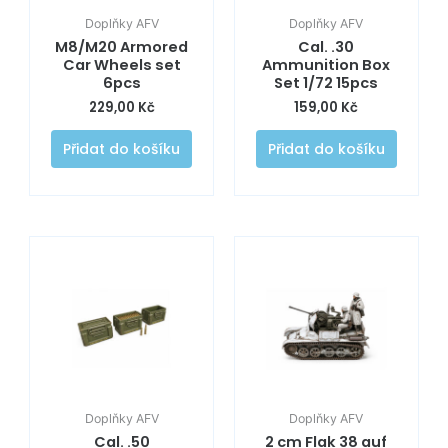
Doplňky AFV
Doplňky AFV
M8/M20 Armored
Cal. .30
Car Wheels set
Ammunition Box
6pcs
Set 1/72 15pcs
229,00
Kč
159,00
Kč
Přidat do košíku
Přidat do košíku
Doplňky AFV
Doplňky AFV
Cal. .50
2 cm Flak 38 auf