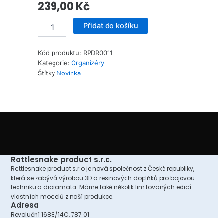
239,00
Kč
Modular
Přidat do košíku
organizer
trays
množství
Kód produktu:
RPDR0011
Kategorie:
Organizéry
Štítky
Novinka
Rattlesnake product s.r.o.
Rattlesnake product s.r.o je nová společnost z České republiky,
která se zabývá výrobou 3D a resinových doplňků pro bojovou
techniku a dioramata. Máme také několik limitovaných edicí
vlastních modelů z naší produkce.
Adresa
Revoluční 1688/14C, 787 01