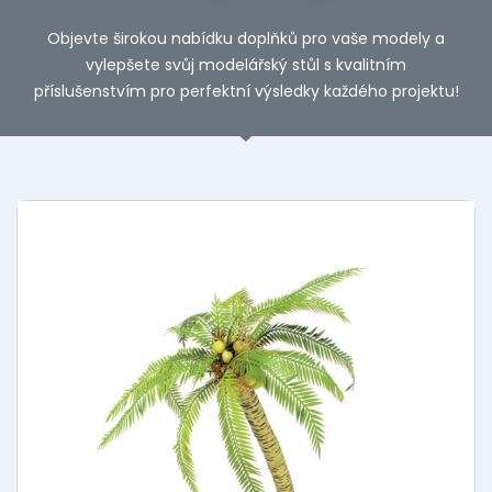
Objevte širokou nabídku doplňků pro vaše modely a
vylepšete svůj modelářský stůl s kvalitním
příslušenstvím pro perfektní výsledky každého projektu!