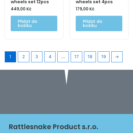
wheels set 12pcs
wheels set 4pcs
449,00
Kč
179,00
Kč
Přidat do
Přidat do
košíku
košíku
1
2
3
4
…
17
18
19
→
Rattlesnake Product s.r.o.