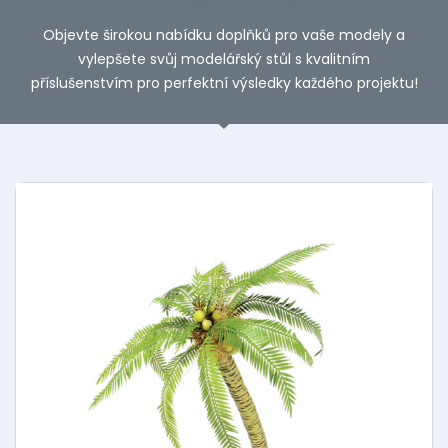
Objevte širokou nabídku doplňků pro vaše modely a
vylepšete svůj modelářský stůl s kvalitním
příslušenstvím pro perfektní výsledky každého projektu!