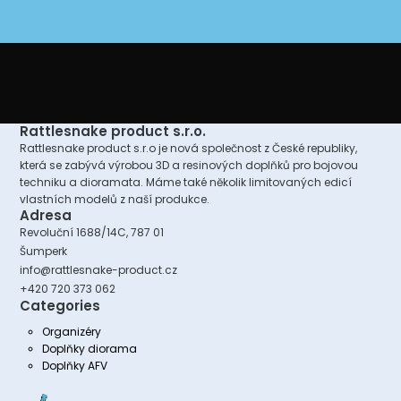
Rattlesnake product s.r.o.
Rattlesnake product s.r.o je nová společnost z České republiky,
která se zabývá výrobou 3D a resinových doplňků pro bojovou
techniku a dioramata. Máme také několik limitovaných edicí
vlastních modelů z naší produkce.
Adresa
Revoluční 1688/14C, 787 01
Šumperk
info@rattlesnake-product.cz
+420 720 373 062
Categories
Organizéry
Doplňky diorama
Doplňky AFV