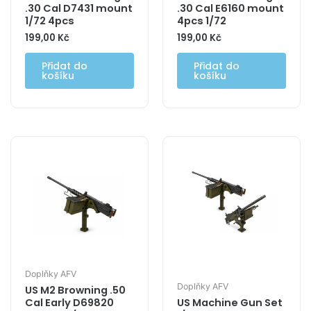
.30 Cal D7431 mount
.30 Cal E6160 mount
1/72 4pcs
4pcs 1/72
199,00
Kč
199,00
Kč
Přidat do
Přidat do
košíku
košíku
Doplňky AFV
Doplňky AFV
US M2 Browning .50
Cal Early D69820
US Machine Gun Set