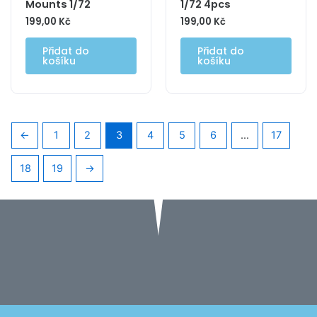
Mounts 1/72
1/72 4pcs
199,00
Kč
199,00
Kč
Přidat do
Přidat do
košíku
košíku
←
1
2
3
4
5
6
…
17
18
19
→