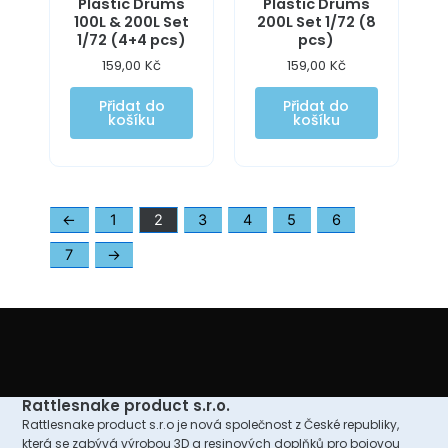
Plastic Drums
Plastic Drums
100L & 200L Set
200L Set 1/72 (8
1/72 (4+4 pcs)
pcs)
159,00
Kč
159,00
Kč
Přidat do
Přidat do
košíku
košíku
←
1
2
3
4
5
6
7
→
Rattlesnake product s.r.o.
Rattlesnake product s.r.o je nová společnost z České republiky,
která se zabývá výrobou 3D a resinových doplňků pro bojovou