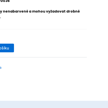
D0036
ny nenabarvené a mohou vyžadovat drobné
.
ošíku
a