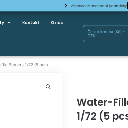
Všeobecné obchodní podmínky
ty
Kontakt
O nás
Česká koruna (Kč) -
CZK
affic Barriers 1/72 (5 pcs)
Water-Fill
1/72 (5 pc