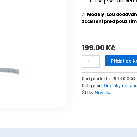
Kód produktu:
RPD
⚠
Modely jsou dodává
začištění před použitím
199,00
Kč
Water-
Přidat do k
Filled
Traffic
Barriers
Kód produktu:
RPDD0036
1/72
Kategorie:
Doplňky dioram
(5
Štítky
Novinka
pcs)
množství