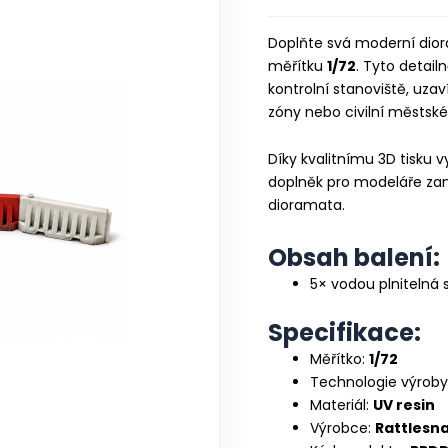
Doplňte svá moderní diora
měřítku
1/72
. Tyto detai
kontrolní stanoviště, uza
zóny nebo civilní městské
Díky kvalitnímu 3D tisku v
doplněk pro modeláře za
dioramata.
Obsah balení:
5× vodou plnitelná s
Specifikace:
Měřítko:
1/72
Technologie výroby
Materiál:
UV resin
Výrobce:
Rattlesn