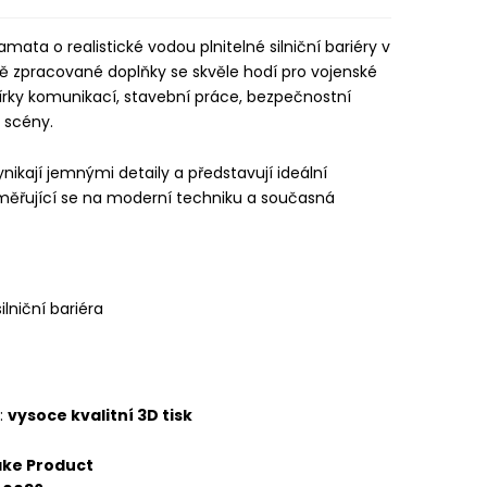
mata o realistické vodou plnitelné silniční bariéry v
lně zpracované doplňky se skvěle hodí pro vojenské
vírky komunikací, stavební práce, bezpečnostní
 scény.
ynikají jemnými detaily a představují ideální
měřující se na moderní techniku a současná
ilniční bariéra
:
vysoce kvalitní 3D tisk
ake Product