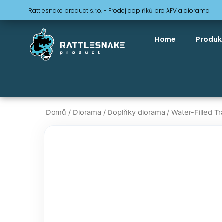
Přeskočit
Rattlesnake product s.r.o. - Prodej doplňků pro AFV a diorama
na
obsah
Home
Produk
Domů
/
Diorama
/
Doplňky diorama
/ Water-Filled Tr