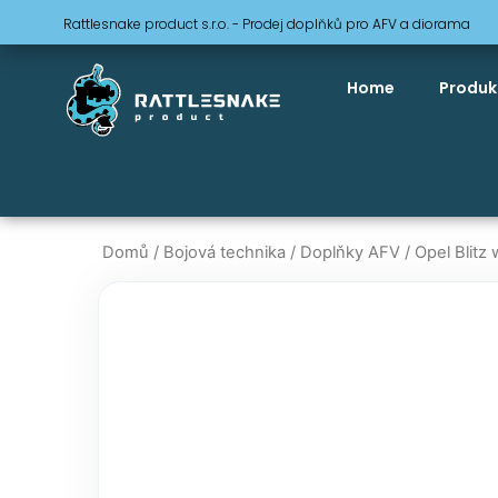
Přeskočit
Rattlesnake product s.r.o. - Prodej doplňků pro AFV a diorama
na
obsah
Home
Produk
Domů
/
Bojová technika
/
Doplňky AFV
/ Opel Blitz 