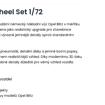
heel Set 1/72
endární německý nákladní vůz Opel Blitz v měřítku
žena jako realistický upgrade pro stavebnice
í výrazně jemnější detaily oproti standardním
 pneumatik, detailní disky a jemné boční popisy,
em realističtější vzhled. Díky modernímu 3D tisku
bné detaily důležité pro věrný vzhled vozidla.
vozidel
jekty
vy modelů Opel Blitz