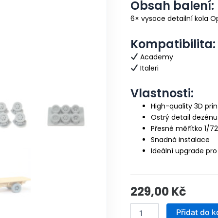
Obsah balení:
6× vysoce detailní kola Op
Kompatibilita:
Academy
Italeri
Vlastnosti:
High-quality 3D pri
Ostrý detail dezénu
Přesné měřítko 1/7
Snadná instalace
Ideální upgrade pr
229,00
Kč
Opel
Přidat do k
Blitz