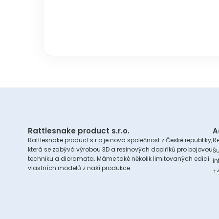
Rattlesnake product s.r.o.
A
Rattlesnake product s.r.o je nová společnost z České republiky,
Re
která se zabývá výrobou 3D a resinových doplňků pro bojovou
Š
techniku a dioramata. Máme také několik limitovaných edicí
i
vlastních modelů z naší produkce.
+