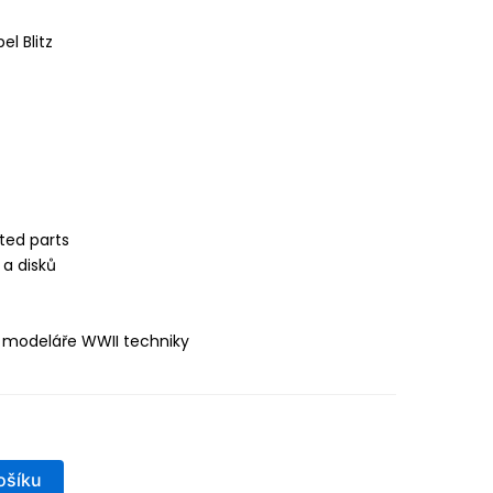
el Blitz
nted parts
 a disků
2
o modeláře WWII techniky
ošíku