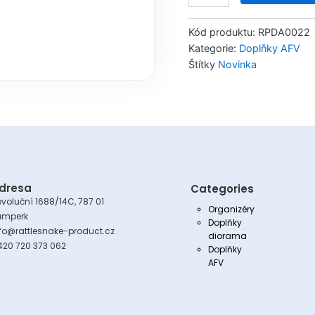
wheel
set
Kód produktu:
RPDA0022
1/72
Kategorie:
Doplňky AFV
(Academy,
Štítky
Novinka
Italeri)
množství
dresa
Categories
voluční 1688/14C, 787 01
Organizéry
umperk
Doplňky
nfo@rattlesnake-product.cz
diorama
420 720 373 062
Doplňky
AFV