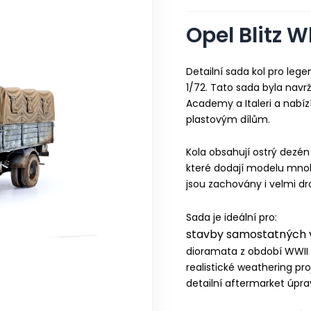
Opel Blitz W
Detailní sada kol pro leg
1/72. Tato sada byla navr
Academy a Italeri a nabíz
plastovým dílům.
Kola obsahují ostrý dezén
které dodají modelu mnoh
jsou zachovány i velmi dro
Sada je ideální pro:
stavby samostatných 
dioramata z období WWII
realistické weathering pro
detailní aftermarket úpra