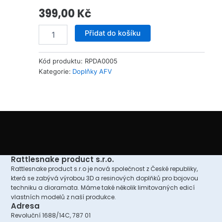
399,00
Kč
Baggage
Přidat do košíku
for
BMP-
1
Kód produktu:
RPDA0005
Syria
Kategorie:
Doplňky AFV
1/72
množství
Rattlesnake product s.r.o.
Rattlesnake product s.r.o je nová společnost z České republiky,
která se zabývá výrobou 3D a resinových doplňků pro bojovou
techniku a dioramata. Máme také několik limitovaných edicí
vlastních modelů z naší produkce.
Adresa
Revoluční 1688/14C, 787 01